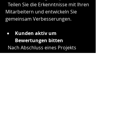
  Teilen Sie die Erkenntnisse mit Ihren 
Mitarbeitern und entwickeln Sie 
gemeinsam Verbesserungen.
Kunden aktiv um 
Bewertungen bitten
  Nach Abschluss eines Projekts 
können Sie Ihre Kunden freundlich 
um eine Bewertung bitten.
Bewertungen als Lernquelle 
nutzen
  Sehen Sie Kritik nicht als Angriff, 
sondern als Chance zur 
Weiterentwicklung.
Mit diesen Tipps verbessern Sie nicht 
nur Ihren Service, sondern stärken 
auch das Vertrauen Ihrer Kunden in 